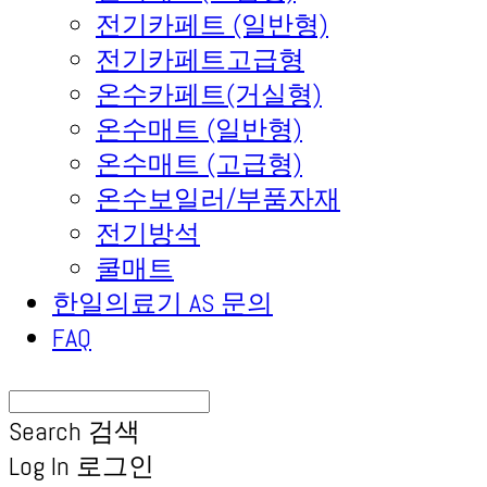
전기카페트 (일반형)
전기카페트고급형
온수카페트(거실형)
온수매트 (일반형)
온수매트 (고급형)
온수보일러/부품자재
전기방석
쿨매트
한일의료기 AS 문의
FAQ
Search
검색
Log In
로그인