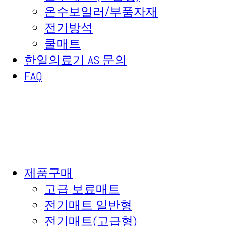
온수보일러/부품자재
전기방석
쿨매트
한일의료기 AS 문의
FAQ
제품구매
고급 보료매트
전기매트 일반형
전기매트(고급형)