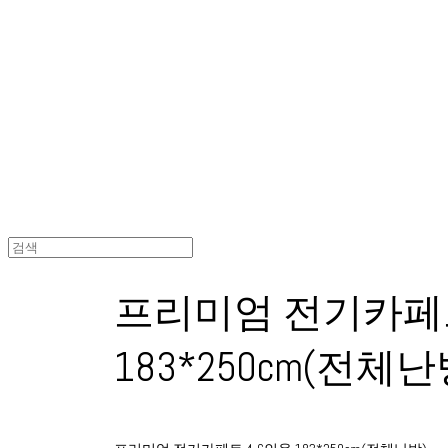
(주) 한일의료기 공식A/S
프리미엄 전기카페트
183*250cm(전체난