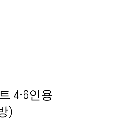
 4-6인용
방)