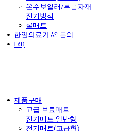
온수보일러/부품자재
전기방석
쿨매트
한일의료기 AS 문의
FAQ
제품구매
고급 보료매트
전기매트 일반형
전기매트(고급형)