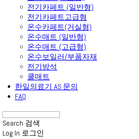
전기카페트 (일반형)
전기카페트고급형
온수카페트(거실형)
온수매트 (일반형)
온수매트 (고급형)
온수보일러/부품자재
전기방석
쿨매트
한일의료기 AS 문의
FAQ
Search
검색
Log In
로그인